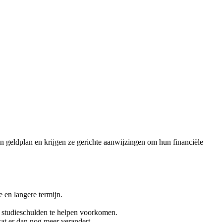
n geldplan en krijgen ze gerichte aanwijzingen om hun financiële
 en langere termijn.
e studieschulden te helpen voorkomen.
at er dan nog meer verandert.