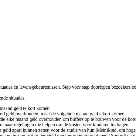
uaties en levensgebeurtenissen. Stap voor stap doorlopen bezoekers ee
nde situaties.
 maand geld te kort komen.
and geld overhouden, maar de volgende maand geld tekort komen.
die elke maand geld overhouden om buffers op te bouwen voor de korte
s naar regelingen die helpen om de kosten voor kinderen te dragen.
ie geld apart kunnen zetten voor de studie van hun (klein)kind, om hog
ers, om te zien wat er geregeld moet worden voordat men 18 wordt en w