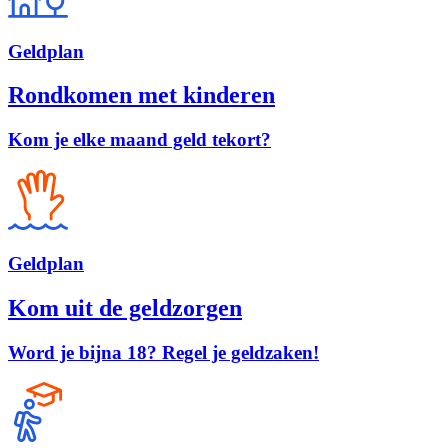
Geld
plan
Rondkomen met kinderen
Kom je elke maand geld tekort?
Geld
plan
Kom uit de geldzorgen
Word je bijna 18? Regel je geldzaken!