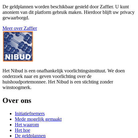
De geldplannen worden beschikbaar gesteld door Zaffier. U kunt
anoniem van dit platform gebruik maken. Hierdoor blijft uw privacy
gewaarborgd.
Meer over Zaffier
Het Nibud is een onafhankelijk voorlichtingsinstituut. We doen
onderzoek naar en geven voorlichting over de
huishoudportemonnee. Het Nibud is een stichting zonder
winstoogmerk.
Over ons
Initiatiefnemers
Mede mogelijk gemaakt
Het waarom
Het hoe
De geldplannen