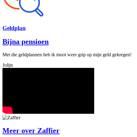
Geld
plan
Bijna pensioen
Met die geldplannen heb ik mooi weer grip op mijn geld gekregen!
Jolijn
Meer over
Zaffier