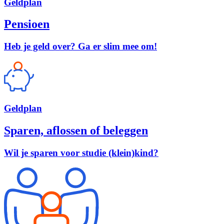
Geld
plan
Pensioen
Heb je geld over? Ga er slim mee om!
Geld
plan
Sparen, aflossen of beleggen
Wil je sparen voor studie (klein)kind?