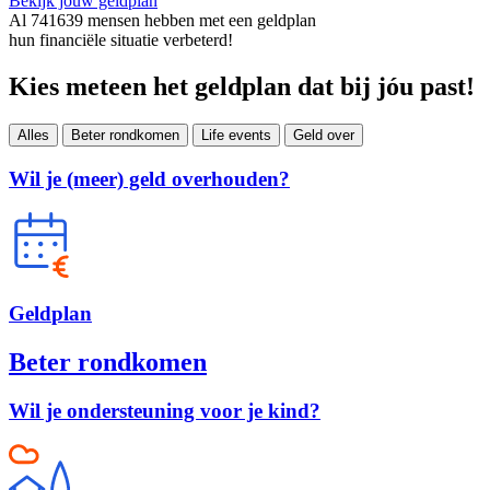
Bekijk jouw geldplan
Al
741639
mensen hebben met een geldplan
hun financiële situatie verbeterd!
Kies meteen het geldplan dat bij jóu past!
Alles
Beter rondkomen
Life events
Geld over
Wil je (meer) geld overhouden?
Geld
plan
Beter rondkomen
Wil je ondersteuning voor je kind?