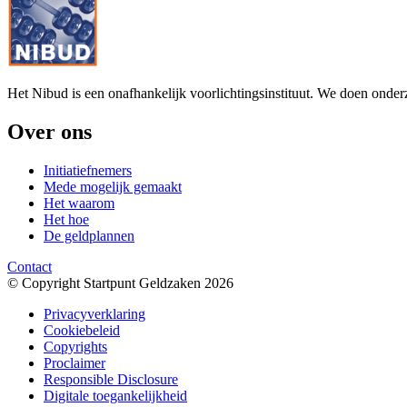
Het Nibud is een onafhankelijk voorlichtingsinstituut. We doen onde
Over ons
Initiatiefnemers
Mede mogelijk gemaakt
Het waarom
Het hoe
De geldplannen
Contact
© Copyright Startpunt Geldzaken 2026
Privacyverklaring
Cookiebeleid
Copyrights
Proclaimer
Responsible Disclosure
Digitale toegankelijkheid