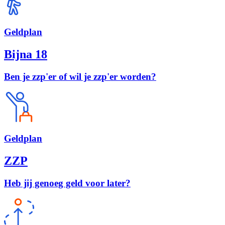
Geld
plan
Bijna 18
Ben je zzp'er of wil je zzp'er worden?
Geld
plan
ZZP
Heb jij genoeg geld voor later?