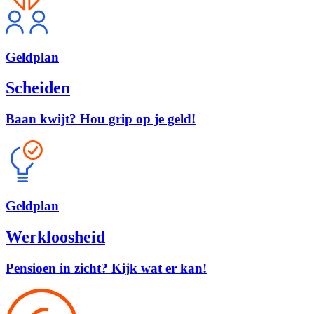
Geld
plan
Scheiden
Baan kwijt? Hou grip op je geld!
Geld
plan
Werkloosheid
Pensioen in zicht? Kijk wat er kan!