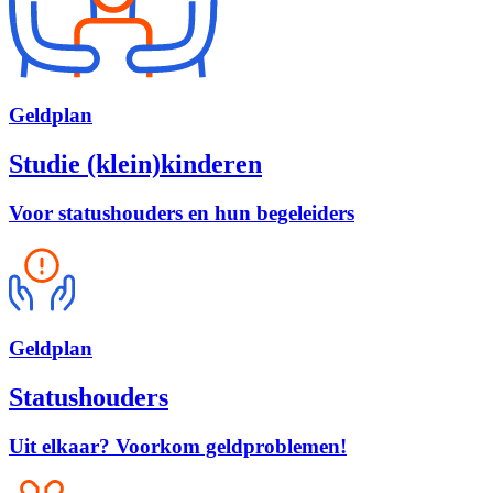
Geld
plan
Studie (klein)kinderen
Voor statushouders en hun begeleiders
Geld
plan
Statushouders
Uit elkaar? Voorkom geldproblemen!