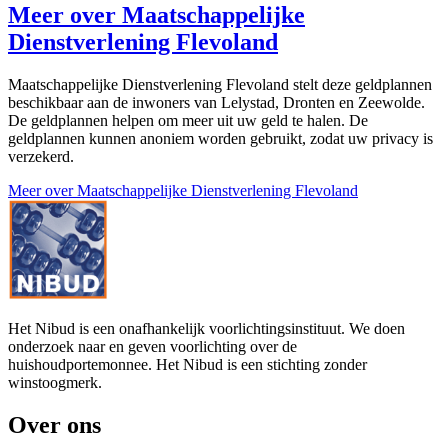
Meer over
Maatschappelijke
Dienstverlening Flevoland
Maatschappelijke Dienstverlening Flevoland stelt deze geldplannen
beschikbaar aan de inwoners van Lelystad, Dronten en Zeewolde.
De geldplannen helpen om meer uit uw geld te halen. De
geldplannen kunnen anoniem worden gebruikt, zodat uw privacy is
verzekerd.
Meer over Maatschappelijke Dienstverlening Flevoland
Het Nibud is een onafhankelijk voorlichtingsinstituut. We doen
onderzoek naar en geven voorlichting over de
huishoudportemonnee. Het Nibud is een stichting zonder
winstoogmerk.
Over ons