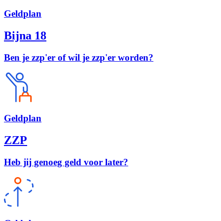
Geld
plan
Bijna 18
Ben je zzp'er of wil je zzp'er worden?
Geld
plan
ZZP
Heb jij genoeg geld voor later?