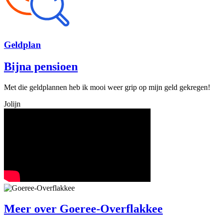
Geld
plan
Bijna pensioen
Met die geldplannen heb ik mooi weer grip op mijn geld gekregen!
Jolijn
Meer over
Goeree-Overflakkee