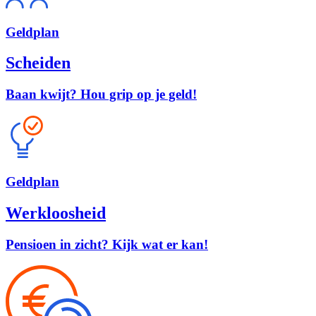
Geld
plan
Scheiden
Baan kwijt? Hou grip op je geld!
Geld
plan
Werkloosheid
Pensioen in zicht? Kijk wat er kan!