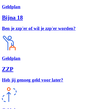
Geld
plan
Bijna 18
Ben je zzp'er of wil je zzp'er worden?
Geld
plan
ZZP
Heb jij genoeg geld voor later?