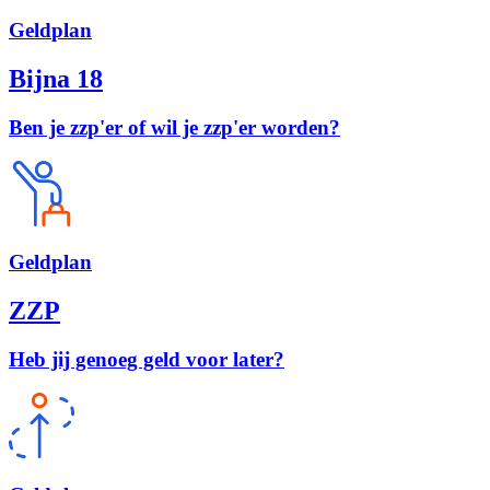
Geld
plan
Bijna 18
Ben je zzp'er of wil je zzp'er worden?
Geld
plan
ZZP
Heb jij genoeg geld voor later?