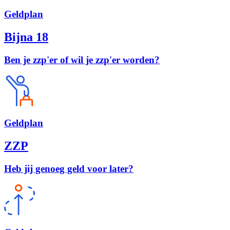
Geld
plan
Bijna 18
Ben je zzp'er of wil je zzp'er worden?
Geld
plan
ZZP
Heb jij genoeg geld voor later?