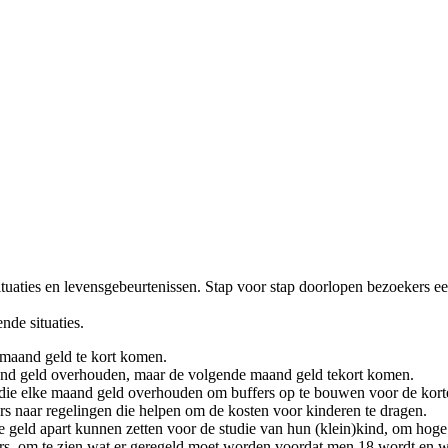
uaties en levensgebeurtenissen. Stap voor stap doorlopen bezoekers ee
nde situaties.
 maand geld te kort komen.
and geld overhouden, maar de volgende maand geld tekort komen.
die elke maand geld overhouden om buffers op te bouwen voor de korte
s naar regelingen die helpen om de kosten voor kinderen te dragen.
ie geld apart kunnen zetten voor de studie van hun (klein)kind, om hog
ers, om te zien wat er geregeld moet worden voordat men 18 wordt en w