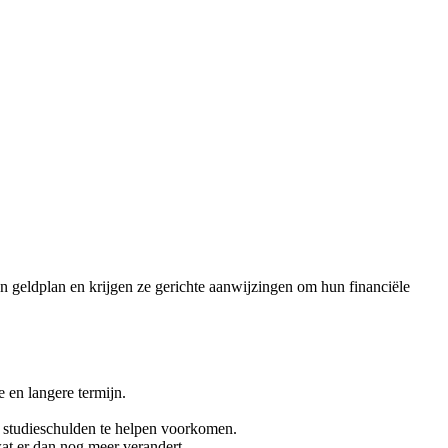
n geldplan en krijgen ze gerichte aanwijzingen om hun financiële
 en langere termijn.
e studieschulden te helpen voorkomen.
at er dan nog meer verandert.