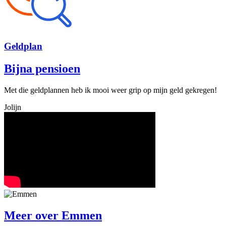
Geld
plan
Bijna pensioen
Met die geldplannen heb ik mooi weer grip op mijn geld gekregen!
Jolijn
Meer over
Emmen