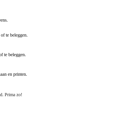
eens.
 of te beleggen.
of te beleggen.
laan en printen.
nd. Prima zo!